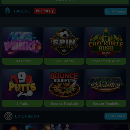
PROMO
IDNLIVE
Lihat Semua
Live Plinko
Spin Soccer
Checkmate Rush
9 Putts
Bounce Roulette
Soccer Roulette
Lihat Semua
LIVE CASINO