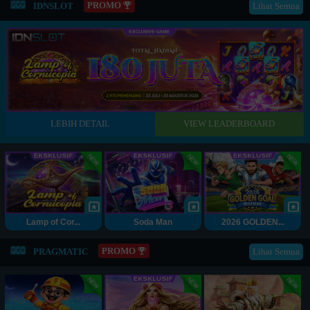
PROMO
IDNSLOT
Lihat Semua
Lamp of Cor...
Soda Man
2026 GOLDEN...
PROMO
PRAGMATIC
Lihat Semua