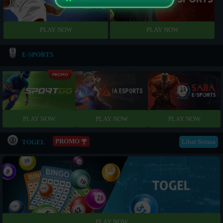
E-SPORTS
PROMO
Lihat Semua
TOGEL