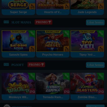
Super Serge
Hearts of V...
Jade Legends
PROMO
SLOT MANIA
Lihat Semua
Satoshi Spins
Psycho Heroes
Tipsy Yeti ...
PROMO
PGSOFT
Lihat Semua
Monkeys Wil...
Tornado Ram...
Zombie Blas...